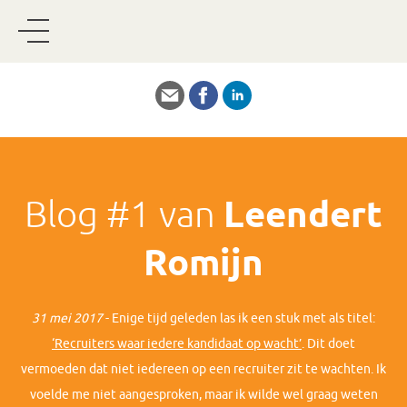
Blog #1 van
Leendert
Romijn
31 mei 2017
- Enige tijd geleden las ik een stuk met als titel:
‘Recruiters waar iedere kandidaat op wacht’
. Dit doet
vermoeden dat niet iedereen op een recruiter zit te wachten. Ik
voelde me niet aangesproken, maar ik wilde wel graag weten