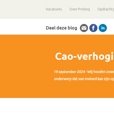
Vacatures
Over Prolinq
Opdracht
Deel deze blog
Cao-verhog
19 september 2024
- Wij houden zowe
onderwerp dat van invloed kan zijn op