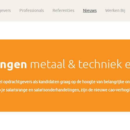
gevers
Professionals
Referenties
Nieuws
Werken Bij
ingen
metaal & techniek 
l opdrachtgevers als kandidaten graag op de hoogte van belangrijke on
 je salarisrange en salarisonderhandelingen, zijn de nieuwe cao-verhog