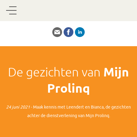
De gezichten van
Mijn
Prolinq
24 juni 2021
- Maak kennis met Leendert en Bianca, de gezichten
achter de dienstverlening van Mijn Prolinq.