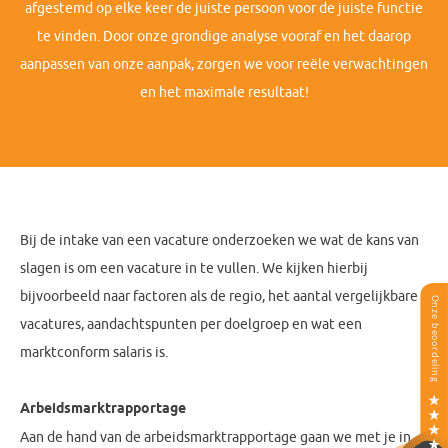
afgestemd op elke keer de juiste persoon voor de juiste functie
te vinden. Door onze grondige analyse vooraf en het daarop
aanpassen van onze aanpak, zorgen we voor reële verwachtingen
en het maximale resultaat!
Bij de intake van een vacature onderzoeken we wat de kans van
slagen is om een vacature in te vullen. We kijken hierbij
bijvoorbeeld naar factoren als de regio, het aantal vergelijkbare
vacatures, aandachtspunten per doelgroep en wat een
marktconform salaris is.
Arbeidsmarktrapportage
Aan de hand van de arbeidsmarktrapportage gaan we met je in