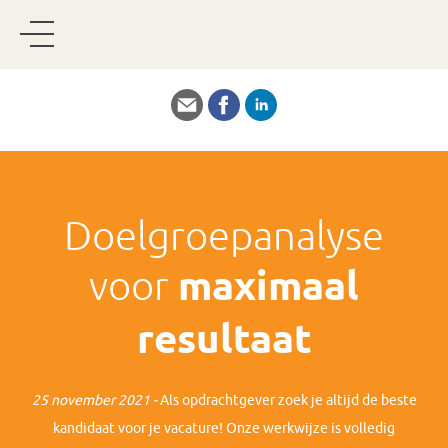
Doelgroepanalyse
voor
maximaal
resultaat
25 november 2021 -
Als opdrachtgever zoek je altijd de beste
kandidaat voor je vacature! Onze werkwijze is volledig