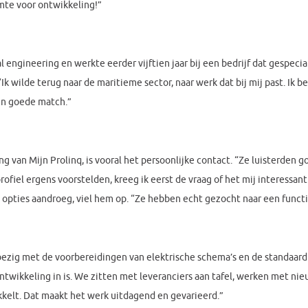
imte voor ontwikkeling!”
 engineering en werkte eerder vijftien jaar bij een bedrijf dat gespeci
“Ik wilde terug naar de maritieme sector, naar werk dat bij mij past. Ik
n goede match.”
g van Mijn Prolinq, is vooral het persoonlijke contact. “Ze luisterden 
fiel ergens voorstelden, kreeg ik eerst de vraag of het mij interessant
opties aandroeg, viel hem op. “Ze hebben echt gezocht naar een functie 
bezig met de voorbereidingen van elektrische schema’s en de standaardi
ontwikkeling in is. We zitten met leveranciers aan tafel, werken met n
kelt. Dat maakt het werk uitdagend en gevarieerd.”