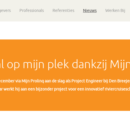
gevers
Professionals
Referenties
Nieuws
Werken Bij
 op mijn plek dankzij Mijn
ecember via Mijn Prolinq aan de slag als Project Engineer bij Den Breej
r werkt hij aan een bijzonder project voor een innovatief riviercruisesc