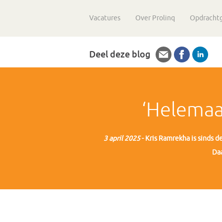
Vacatures
Over Prolinq
Opdracht
Deel deze blog
‘Helemaal
3 april 2025
- Kris Ramrekha is sinds d
Daa