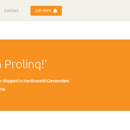
Contact
Job Alert
 Prolinq!’
en Shipyard in Hardinxveld-Giessendam.
hip.