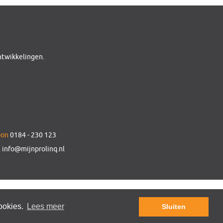
ontwikkelingen.
oon
0184 - 230 123
l
info@mijnprolinq.nl
Privacy Statement
© Mijn Prolinq
cookies.
Lees meer
Sluiten