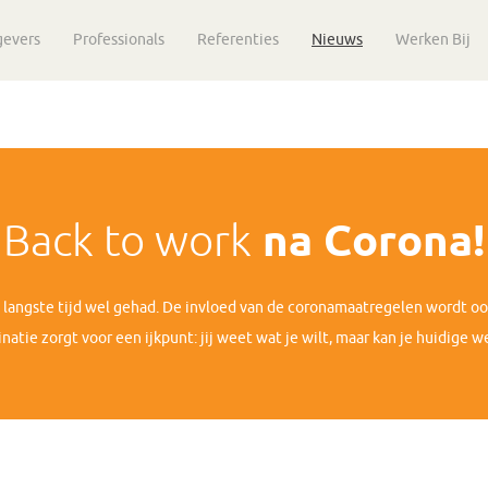
gevers
Professionals
Referenties
Nieuws
Werken Bij
Back to work
na Corona!
n langste tijd wel gehad. De invloed van de coronamaatregelen wordt o
natie zorgt voor een ijkpunt: jij weet wat je wilt, maar kan je huidige