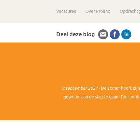
Vacatures
Over Prolinq
Opdracht
Deel deze blog
9 september 2021
- De zomer heeft zij
‘gewoon’ aan de slag te gaan! Die combi