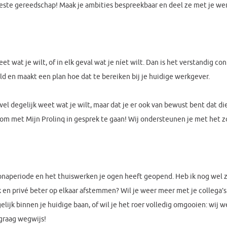
 beste gereedschap! Maak je ambities bespreekbaar en deel ze met je we
eet wat je wilt, of in elk geval wat je níet wilt. Dan is het verstandig 
ld en maakt een plan hoe dat te bereiken bij je huidige werkgever.
l degelijk weet wat je wilt, maar dat je er ook van bewust bent dat die 
m met Mijn Prolinq in gesprek te gaan! Wij ondersteunen je met het zoe
ronaperiode en het thuiswerken je ogen heeft geopend. Heb ik nog wel z
rk en privé beter op elkaar afstemmen? Wil je weer meer met je collega’s
gelijk binnen je huidige baan, of wil je het roer volledig omgooien: wij
graag wegwijs!