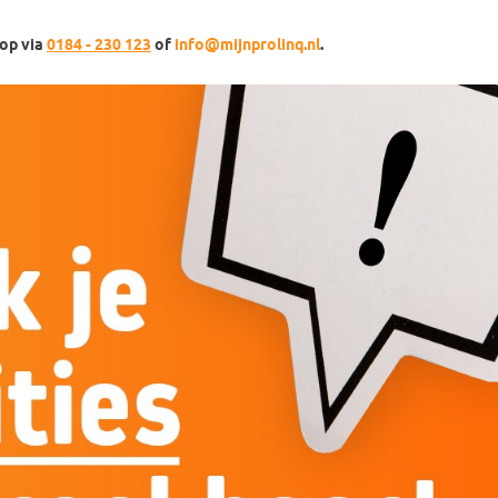
op via
0184 - 230 123
of
info@mijnprolinq.nl
.