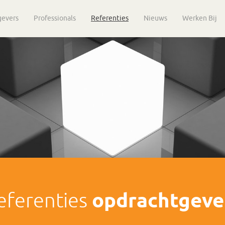
gevers
Professionals
Referenties
Nieuws
Werken Bij
eferenties
opdrachtgeve