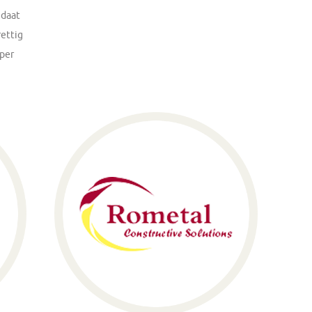
idaat
ettig
uper