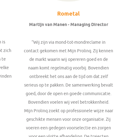
Rometal
Martijn van Manen - Managing Director
 is
“Wij zijn via mond-tot-mondreclame in
t zich
contact gekomen met Mijn Prolinq. Zij kennen
 te
de markt waarin wij opereren goed en de
welke
naam komt regelmatig voorbij. Bovendien
 vinden
ontbreekt het ons aan de tijd om dat zelf
serieus op te pakken. De samenwerking bevalt
goed, door de open en goede communicatie.
Bovendien voelen wij veel betrokkenheid.
Mijn Prolinq zoekt op professionele wijze naar
geschikte mensen voor onze organisatie. Zij
voeren een gedegen voorselectie en zorgen
voor een vlotte afhandeling. De trajecten