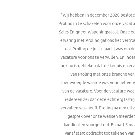
"Wij hebben in december 2020 beslot
Prolinq in te schakelen voor onze vacatu
Sales Enigneer Wapeningsstaal. Onze e
ervaring met Prolinq gaf ons het vertr
dat Prolinq de juiste partij was om d
vacature voor ons te vervullen. En inde
ook nu is gebleken dat de kennis en erv
van Prolinq met onze branche van
toegevoegde waarde was voor het verv
van de vacature. Voor de vacature waa
iedereen zei dat deze echt erg lastig
vervullen was heeft Prolinq na een uitv
gesprek over onze wensen meerde
kandidaten voorgesteld. En na 1,5 m
vanaf start opdracht tot tekenen van