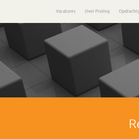
Vacatures
Over Prolinq
Opdracht
R