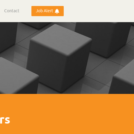
Contact
Job Alert
rs