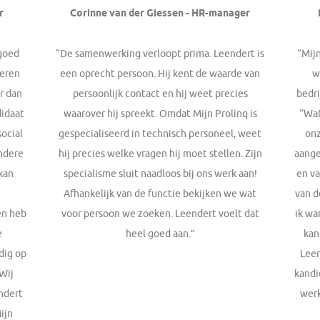
r
Corinne van der Giessen - HR-manager
 goed
“De samenwerking verloopt prima. Leendert is
“Mijn
leren
een oprecht persoon. Hij kent de waarde van
w
er dan
persoonlijk contact en hij weet precies
bedri
didaat
waarover hij spreekt. Omdat Mijn Prolinq is
“Wat
social
gespecialiseerd in technisch personeel, weet
onz
andere
hij precies welke vragen hij moet stellen. Zijn
aange
kan
specialisme sluit naadloos bij ons werk aan!
en v
Afhankelijk van de functie bekijken we wat
van d
en heb
voor persoon we zoeken. Leendert voelt dat
ik wa
e
heel goed aan.”
kan
ldig op
Leen
Wij
kandi
ndert
werk
ijn