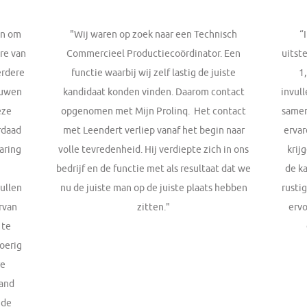
en om
"Wij waren op zoek naar een Technisch
“
re van
Commercieel Productiecoördinator. Een
uitst
erdere
functie waarbij wij zelf lastig de juiste
1
ouwen
kandidaat konden vinden. Daarom contact
invull
eze
opgenomen met Mijn Prolinq. Het contact
samen
rdaad
met Leendert verliep vanaf het begin naar
ervar
aring
volle tevredenheid. Hij verdiepte zich in ons
krij
bedrijf en de functie met als resultaat dat we
de k
ullen
nu de juiste man op de juiste plaats hebben
rustig
rvan
zitten."
ervo
 te
oerig
re
aand
 de