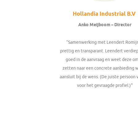
Hollandia Industrial B.V
Anko Meijboom – Director
“Samenwerking met Leendert Romijn
prettig en transparant. Leendert verdiep
goed in de aanvraag en weet deze om
zetten naar een concrete aanbieding 
aansluit bij de wens. (De juiste persoon
voor het gevraagde profiel.)"