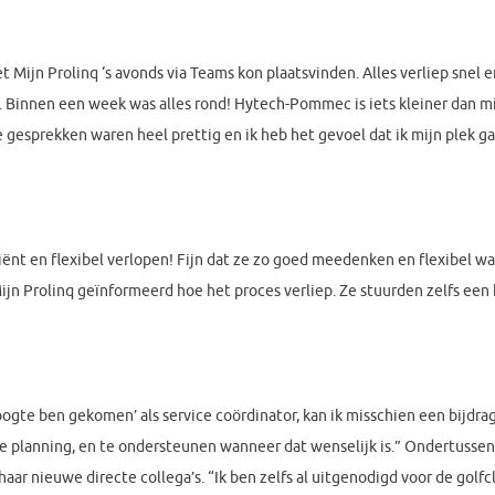
 Mijn Prolinq ‘s avonds via Teams kon plaatsvinden. Alles verliep snel e
 Binnen een week was alles rond! Hytech-Pommec is iets kleiner dan mi
 gesprekken waren heel prettig en ik heb het gevoel dat ik mijn plek ga
ciënt en flexibel verlopen! Fijn dat ze zo goed meedenken en flexibel wa
Prolinq geïnformeerd hoe het proces verliep. Ze stuurden zelfs een ka
ogte ben gekomen’ als service coördinator, kan ik misschien een bijdra
e planning, en te ondersteunen wanneer dat wenselijk is.” Ondertusse
ar nieuwe directe collega’s. “Ik ben zelfs al uitgenodigd voor de golfcl