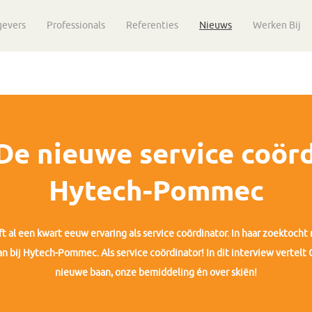
gevers
Professionals
Referenties
Nieuws
Werken Bij
De nieuwe service coörd
Hytech-Pommec
 al een kwart eeuw ervaring als service coördinator. In haar zoektocht 
n bij Hytech-Pommec. Als service coördinator! In dit interview vertelt
nieuwe baan, onze bemiddeling én over skiën!