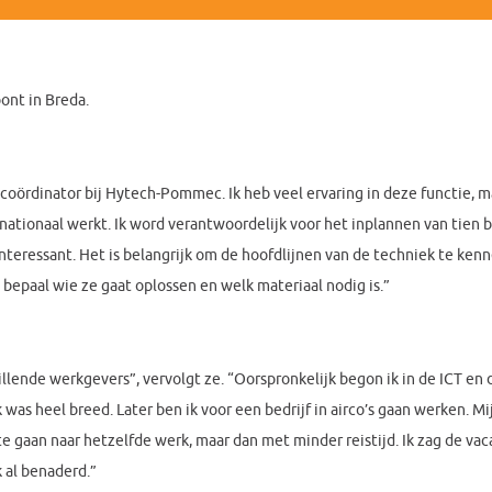
ont in Breda.
e coördinator bij Hytech-Pommec. Ik heb veel ervaring in deze functie, m
tionaal werkt. Ik word verantwoordelijk voor het inplannen van tien
teressant. Het is belangrijk om de hoofdlijnen van de techniek te kenne
bepaal wie ze gaat oplossen en welk materiaal nodig is.”
hillende werkgevers”, vervolgt ze. “Oorspronkelijk begon ik in de ICT en
as heel breed. Later ben ik voor een bedrijf in airco’s gaan werken. M
e gaan naar hetzelfde werk, maar dan met minder reistijd. Ik zag de vac
 al benaderd.”