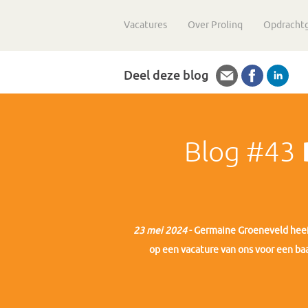
Vacatures
Over Prolinq
Opdracht
Deel deze blog
Blog #43
23 mei 2024
- Germaine Groeneveld heeft
op een vacature van ons voor een baa