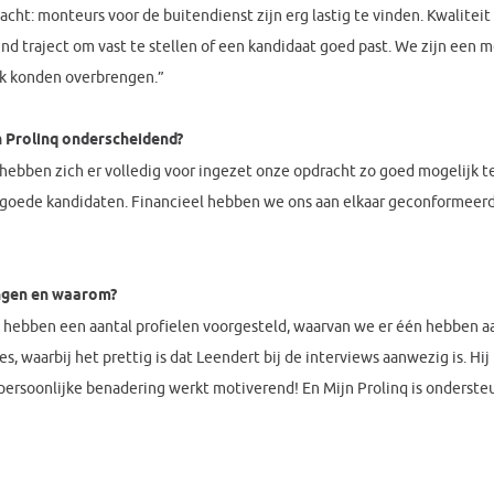
t: monteurs voor de buitendienst zijn erg lastig te vinden. Kwaliteit 
end traject om vast te stellen of een kandidaat goed past. We zijn e
k konden overbrengen.”
n Prolinq onderscheidend?
hebben zich er volledig voor ingezet onze opdracht zo goed mogelijk te v
 goede kandidaten. Financieel hebben we ons aan elkaar geconformeerd
ingen en waarom?
 hebben een aantal profielen voorgesteld, waarvan we er één hebben 
s, waarbij het prettig is dat Leendert bij de interviews aanwezig is. Hij
ersoonlijke benadering werkt motiverend! En Mijn Prolinq is ondersteu