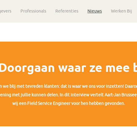
gevers
Professionals
Referenties
Nieuws
Werken Bij
‘Doorgaan waar ze mee be
jn we blij met tevreden klanten: dat is waar we ons voor inzetten! Daar
ening met jullie kunnen delen. In dit interview vertelt Aart-Jan Brusse
wij een Field Service Engineer voor hen hebben gevonden.