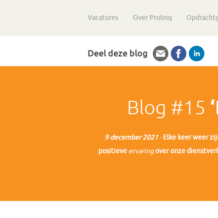
Vacatures
Over Prolinq
Opdracht
Deel deze blog
Blog #15
9 december 2021
-
Elke keer weer zi
positieve
ervaring
over onze dienstverl