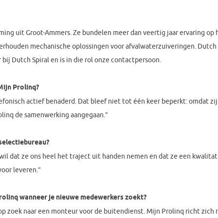
ng uit Groot-Ammers. Ze bundelen meer dan veertig jaar ervaring op h
rhouden mechanische oplossingen voor afvalwaterzuiveringen. Dutch Sp
 bij Dutch Spiral en is in die rol onze contactpersoon.
ijn Prolinq?
fonisch actief benaderd. Dat bleef niet tot één keer beperkt: omdat zij 
rolinq de samenwerking aangegaan.”
selectiebureau?
 wil dat ze ons heel het traject uit handen nemen en dat ze een kwalitat
voor leveren.”
Prolinq wanneer je nieuwe medewerkers zoekt?
 op zoek naar een monteur voor de buitendienst. Mijn Prolinq richt zi