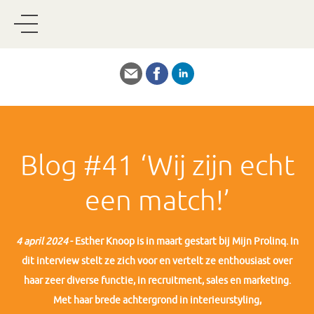
Blog #41 ‘Wij zijn echt
een match!’
4 april 2024
- Esther Knoop is in maart gestart bij Mijn Prolinq. In
dit interview stelt ze zich voor en vertelt ze enthousiast over
haar zeer diverse functie, in recruitment, sales en marketing.
Met haar brede achtergrond in interieurstyling,