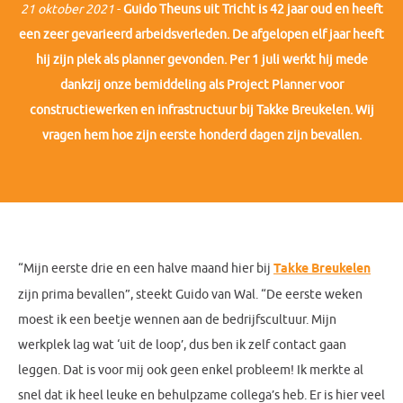
21 oktober 2021
-
Guido Theuns uit Tricht is 42 jaar oud en heeft
een zeer gevarieerd arbeidsverleden. De afgelopen elf jaar heeft
hij zijn plek als planner gevonden. Per 1 juli werkt hij mede
dankzij onze bemiddeling als Project Planner voor
constructiewerken en infrastructuur bij Takke Breukelen.
Wij
vragen hem hoe zijn eerste honderd dagen zijn bevallen.
“Mijn eerste drie en een halve maand hier bij
Takke Breukelen
zijn prima bevallen”, steekt Guido van Wal. “De eerste weken
moest ik een beetje wennen aan de bedrijfscultuur. Mijn
werkplek lag wat ‘uit de loop’, dus ben ik zelf contact gaan
leggen. Dat is voor mij ook geen enkel probleem! Ik merkte al
snel dat ik heel leuke en behulpzame collega’s heb. Er is hier veel