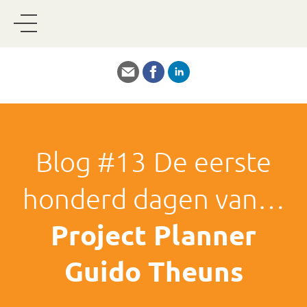
Blog #13
De eerste
honderd dagen van…
Project Planner
Guido Theuns