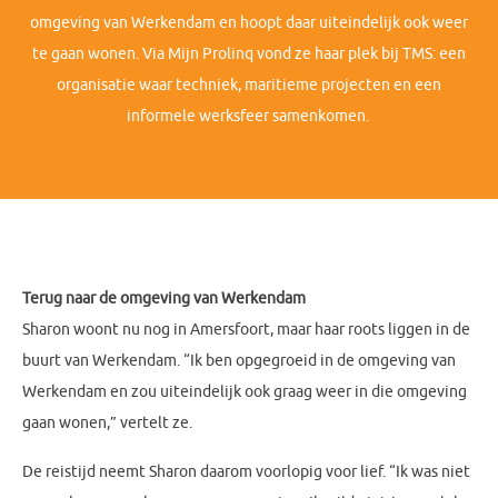
omgeving van Werkendam en hoopt daar uiteindelijk ook weer
te gaan wonen. Via Mijn Prolinq vond ze haar plek bij TMS: een
organisatie waar techniek, maritieme projecten en een
informele werksfeer samenkomen.
Terug naar de omgeving van Werkendam
Sharon woont nu nog in Amersfoort, maar haar roots liggen in de
buurt van Werkendam. “Ik ben opgegroeid in de omgeving van
Werkendam en zou uiteindelijk ook graag weer in die omgeving
gaan wonen,” vertelt ze.
De reistijd neemt Sharon daarom voorlopig voor lief. “Ik was niet