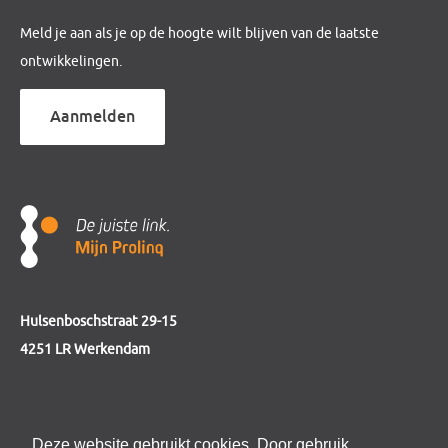
Meld je aan als je op de hoogte wilt blijven van de laatste
ontwikkelingen.
Aanmelden
Hulsenboschstraat 29-15
4251 LR Werkendam
telefoon
0184 - 230 123
Deze website gebruikt cookies. Door gebruik
e-mail
info@mijnprolinq.nl