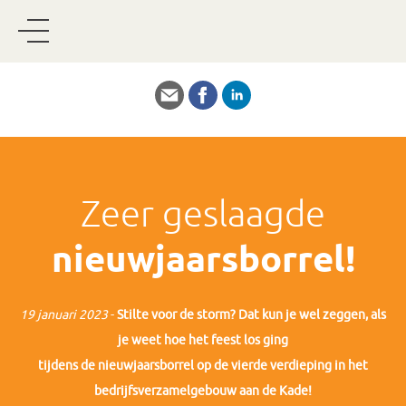
Zeer geslaagde
nieuwjaarsborrel!
19 januari 2023
-
Stilte voor de storm? Dat kun je wel zeggen, als
je weet hoe het feest los ging
tijdens de nieuwjaarsborrel op de vierde verdieping in het
bedrijfsverzamelgebouw aan de Kade!