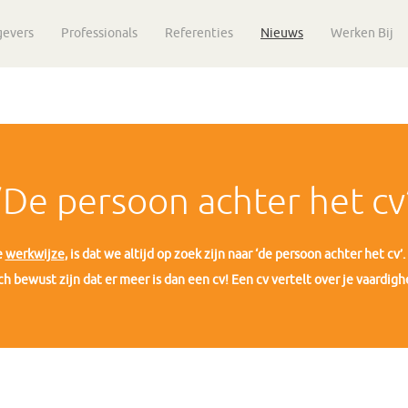
gevers
Professionals
Referenties
Nieuws
Werken Bij
‘De persoon achter het cv
e
werkwijze
, is dat we altijd op zoek zijn naar ‘de persoon achter het cv
h bewust zijn dat er meer is dan een cv! Een cv vertelt over je vaardighe