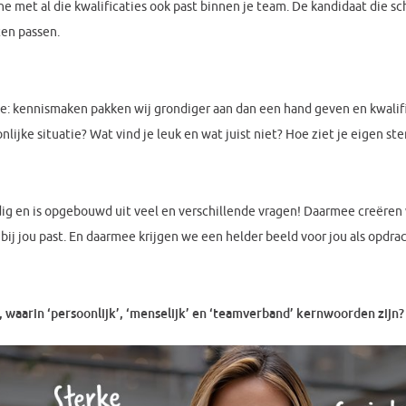
e met al die kwalificaties ook past binnen je team. De kandidaat die sch
ten passen.
ke: kennismaken pakken wij grondiger aan dan een hand geven en kwalif
onlijke situatie? Wat vind je leuk en wat juist niet? Hoe ziet je eigen st
ndig en is opgebouwd uit veel en verschillende vragen! Daarmee creëren 
bij jou past. En daarmee krijgen we een helder beeld voor jou als opdr
 waarin ‘persoonlijk’, ‘menselijk’ en ‘teamverband’ kernwoorden zij