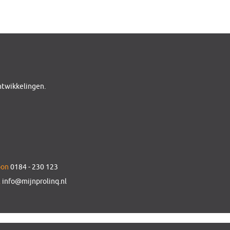
ontwikkelingen.
oon
0184 - 230 123
l
info@mijnprolinq.nl