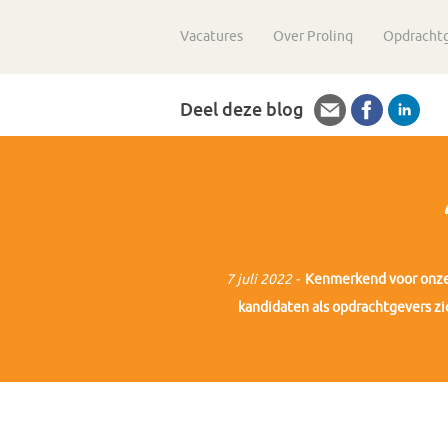
Vacatures
Over Prolinq
Opdracht
Deel deze blog
7 juli 2022 -
Kenmerkend voor onz
kandidaten als opdrachtgevers zic