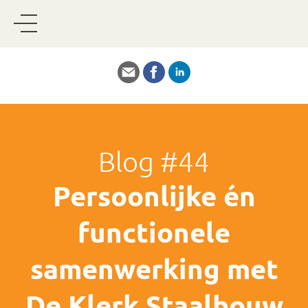
Blog #44
Persoonlijke én
functionele
samenwerking met