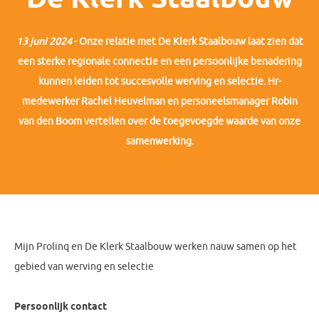
De Klerk Staalbouw
13 juni 2024
- Onze relatie met De Klerk Staalbouw laat zien dat
een sterke regionale connectie en een persoonlijke benadering
kunnen leiden tot succesvolle werving en selectie. Hr-
medewerker Rachel Heuvelman en personeelsmanager Robin
van den Boom vertellen over de toegevoegde waarde van onze
samenwerking.
Mijn Prolinq en De Klerk Staalbouw werken nauw samen op het
gebied van werving en selectie
Persoonlijk contact