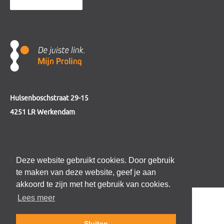
Hulsenboschstraat 29-15
4251 LR Werkendam
telefoon
0184 - 230 123
Deze website gebruikt cookies. Door gebruik
e-mail
info@mijnprolinq.nl
te maken van deze website, geef je aan
akkoord te zijn met het gebruik van cookies.
Lees meer
Sluiten