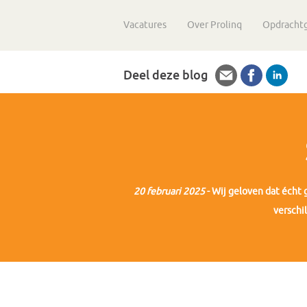
Vacatures
Over Prolinq
Opdracht
Deel deze blog
20 februari 2025
- Wij geloven dat écht 
verschi