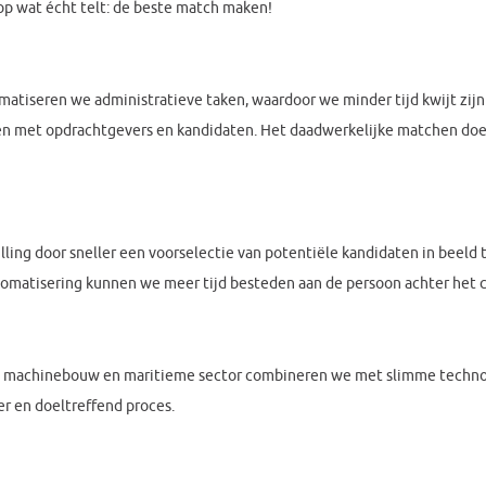
op wat écht telt: de beste match maken!
atiseren we administratieve taken, waardoor we minder tijd kwijt zij
n met opdrachtgevers en kandidaten. Het daadwerkelijke matchen doen
lling door sneller een voorselectie van potentiële kandidaten in beeld
tomatisering kunnen we meer tijd besteden aan de persoon achter het c
e, machinebouw en maritieme sector combineren we met slimme techno
r en doeltreffend proces.