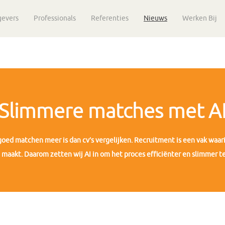
gevers
Professionals
Referenties
Nieuws
Werken Bij
Slimmere matches met A
goed matchen meer is dan cv’s vergelijken. Recruitment is een vak waari
l maakt. Daarom zetten wij AI in om het proces efficiënter en slimmer t