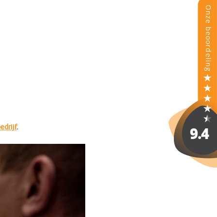
edrijf
.