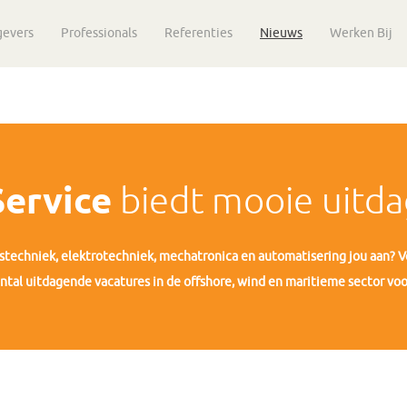
gevers
Professionals
Referenties
Nieuws
Werken Bij
ervice
biedt mooie uitd
stechniek, elektrotechniek, mechatronica en automatisering jou aan? 
ntal uitdagende vacatures in de offshore, wind en maritieme sector voor