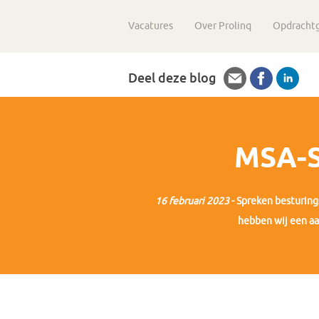
Vacatures
Over Prolinq
Opdracht
Deel deze blog
MSA-S
16 februari 2023
- Spreken besturing
hebben wij een aa