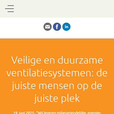
Veilige en duurzame
ventilatiesystemen: de
juiste mensen op de
juiste plek
19 juni 2025
- “Wij leveren milieuvriendelijke, energie-