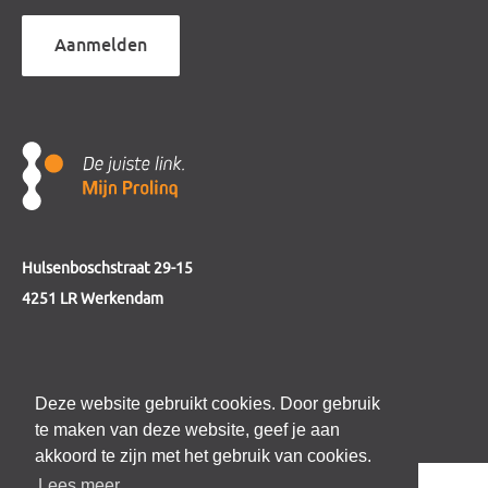
Aanmelden
Hulsenboschstraat 29-15
4251 LR Werkendam
telefoon
0184 - 230 123
Deze website gebruikt cookies. Door gebruik
e-mail
info@mijnprolinq.nl
te maken van deze website, geef je aan
akkoord te zijn met het gebruik van cookies.
Lees meer