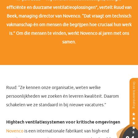
efficiënte en duurzame ventilatieoplossingen”, vertelt Ruud van
Beek, managing director van Novenco. “Dat vraagt om technisch
vakmanschap én om mensen die begrijpen hoe cruciaal hun werk
is.” Om die mensen te vinden, werkt Novenco al jaren met ons
samen.
Ruud: “Ze kennen onze organisatie, weten welke
persoonlijkheden we zoeken én leveren kwaliteit. Daarom
schakelen we ze standaard in bij nieuwe vacatures.”
Hightech ventilatiesystemen voor kritische omgevingen
Novenco
is een internationale fabrikant van high-end