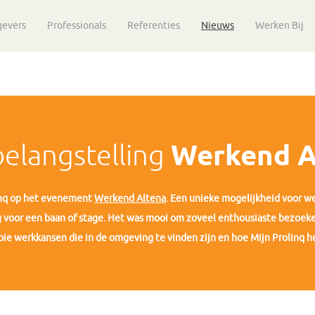
gevers
Professionals
Referenties
Nieuws
Werken Bij
belangstelling
Werkend A
inq op het evenement
Werkend Altena
. Een unieke mogelijkheid voor 
voor een baan of stage. Het was mooi om zoveel enthousiaste bezoekers
oie werkkansen die in de omgeving te vinden zijn en hoe Mijn Prolinq he