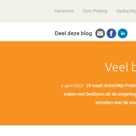
Vacatures
Over Prolinq
Opdracht
Deel deze blog
Veel 
6 april 2023
-
29 maart stond Mijn Prol
maken met bedrijven uit de omgeving 
vertellen over de mo