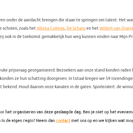
ven onder de aandacht brengen die staan te springen om talent. Het wa
 scholen, zoals het
Altena College
,
De Schans
en het
Willem van Oranj
zij ook in de toekomst gemakkelijk hun weg kunnen vinden naar Mijn Pr
euke prijsvraag georganiseerd. Bezoekers aan onze stand konden raden
 konden ze hun schatting doorgeven. In totaal kregen we 59 inzending
 bekend. Houd daarom onze kanalen in de gaten. Spoileralert: de winnaa
r het organiseren van deze geslaagde dag. Ben je niet op het evene
n in de eigen regio? Neem dan
contact
met ons op en we kijken wat moge