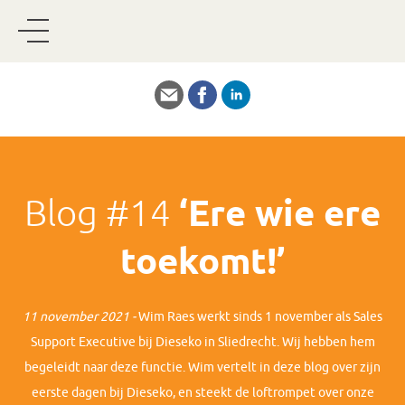
Blog #14
‘Ere wie ere
toekomt!’
11 november 2021
-
Wim Raes werkt sinds 1 november als Sales
Support Executive bij Dieseko in Sliedrecht. Wij hebben hem
begeleidt naar deze functie. Wim vertelt in deze blog over zijn
eerste dagen bij Dieseko, en steekt de loftrompet over onze