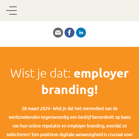
Wist je dat:
employer
branding!
28 maart 2024
- Wist je dat het merendeel van de
werkzoekenden tegenwoordig een bedrijf beoordeelt op basis
van hun online reputatie en employer branding, voordat ze
solliciteren? Een positieve digitale aanwezigheid is cruciaal voor