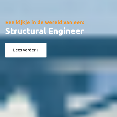
Constructeur
Mechanical Engineer
Structural Engineer
Een kijkje in de wereld van een:
Design Engineer
Ontwerper
Constructeur
Lees verder ↓
Mechanical Engineer
Structural Engineer
Design Engineer
Ontwerper